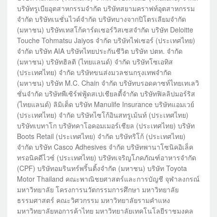
บริษัทรูเบียอุตสาหกรรมจำกัด บริษัทสยามคราฟท์อุตสาหกรรม
จำกัด บริษัทเนชั่นไวด์จำกัด บริษัทบางจากปิโตรเลียมจำกัด
(มหาชน) บริษัทเทสโก้คาร์ดเซอร์วิสเซสจำกัด บริษัท Deloitte
Touche Tohmatsu Jaiyos จำกัด บริษัทไฟเซอร์ (ประเทศไทย)
จำกัด บริษัท AIA บริษัทไทยประกันชีวิต บริษัท ปตท. จำกัด
(มหาชน) บริษัทฮิลติ (ไทยแลนด์) จำกัด บริษัทโซเอทิส
(ประเทศไทย) จำกัด บริษัทขนส่งมวลชนกรุงเทพจำกัด
(มหาชน) บริษัท M.C. Chain จำกัด บริษัทบรอดคาซท์ไทยเทเลวิ
ชั่นจำกัด บริษัทพีเซิร์ฟฟู้ดสเปเชียลตี้จำกัด บริษัทฟิลลิปมอร์ริส
(ไทยแลนด์) ลิมิเต็ด บริษัท Manulife Insurance บริษัทแอมเวย์
(ประเทศไทย) จำกัด บริษัทไซโก้อินสทรูเม้นท์ (ประเทศไทย)
บริษัทเบทาโก บริษัทคาโอคอมเมอร์เชียล (ประเทศไทย) บริษัท
Boots Retail (ประเทศไทย) จำกัด บริษัทริโก้ (ประเทศไทย)
จำกัด บริษัท Casco Adhesives จำกัด บริษัทพานาโซนิคอิเล็ค
ทรอนิคดีไวซ์ (ประเทศไทย) บริษัทเจริญโภคภัณฑ์อาหารจำกัด
(CPF) บริษัทอมรินทร์พริ้นติ้งจำกัด (มหาชน) บริษัท Toyota
Motor Thailand คณะพาณิชยศาสตร์และการบัญชี จุฬาลงกรณ์
มหาวิทยาลัย โครงการนวัตกรรมการศึกษา มหาวิทยาลัย
ธรรมศาสตร์ คณะวิศวกรรม มหาวิทยาลัยรามคำแหง
มหาวิทยาลัยหอการค้าไทย มหาวิทยาลัยเทคโนโลยีราชมงคล